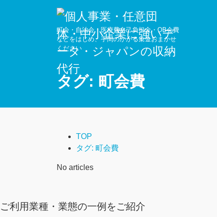
町会・自治会・医療費自己負担金・OB会費
などをはじめ、手間のかかる集金おまかせ
ください
タグ:
町会費
TOP
タグ:
町会費
No articles
ご利用業種・業態の一例をご紹介